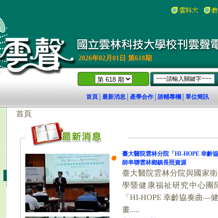
2026年02月01日 第618期
首頁
最新消息
產學合作
諮輔專欄
單位簡訊
│
│
│
│
18)