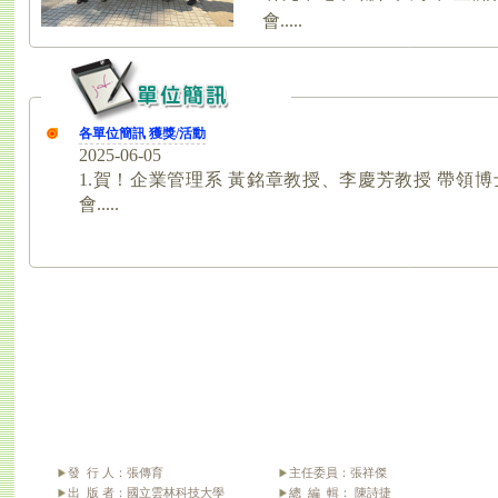
發 行 人：張傳育
主任委員：張祥傑
出 版 者：國立雲林科技大學
總 編 輯： 陳詩捷