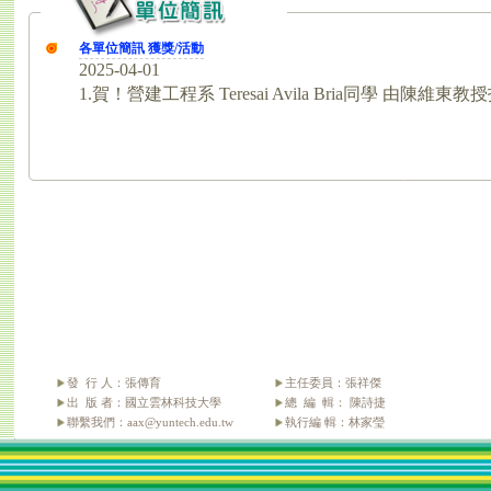
發 行 人：張傳育
主任委員：張祥傑
出 版 者：國立雲林科技大學
總 編 輯： 陳詩捷
聯繫我們：aax@yuntech.edu.tw
執行編 輯：林家瑩