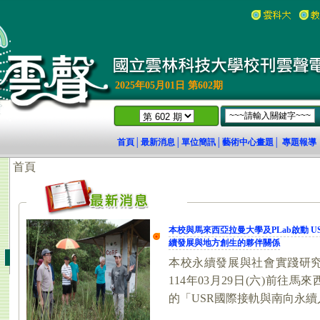
2025年05月01日 第602期
首頁
最新消息
單位簡訊
藝術中心畫題
專題報導
│
│
│
│
18)