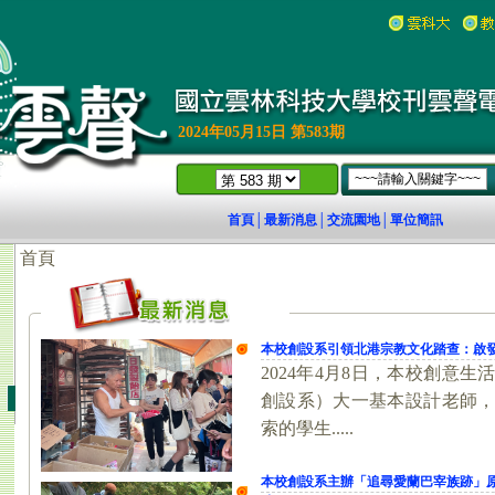
2024年05月15日 第583期
首頁
最新消息
交流園地
單位簡訊
│
│
│
18)