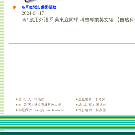
發 行 人：楊能舒
主任委員：李傳房
出 版 者：國立雲林科技大學
總 編 輯： 陳逸君
聯繫我們：aax@yuntech.edu.tw
執行編 輯：林家瑩