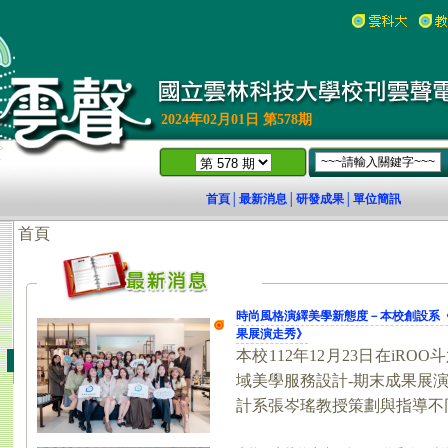
2024年02月01日 第578期
首頁
最新消息
研發成果
單位簡訊
│
│
│
18)