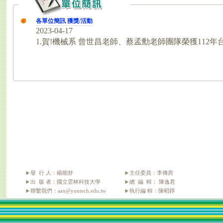
發 行 人：楊能舒
主任委員：李傳房
出 版 者：國立雲林科技大學
總 編 輯： 陳逸君
聯繫我們：aax@yuntech.edu.tw
執行編 輯：陳昭錚