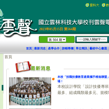
2023年05月15日 第564期
首頁
最新消息
產學合作
諮輔專欄
單位簡訊
藝術中心畫題
│
│
│
│
│
18)