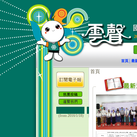
2
首頁
最
│
(from 2016/1/18)