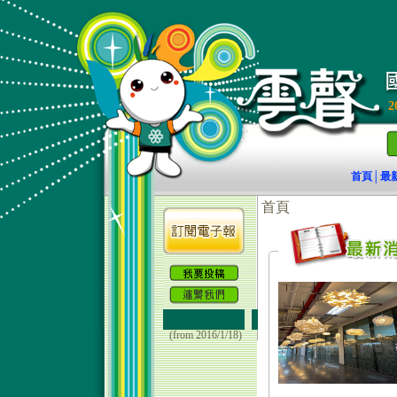
2
首頁
最
│
(from 2016/1/18)