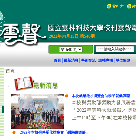
2022年04月15日 第540期
首頁
最新消息
學術交流
諮輔專欄
單位簡訊
│
│
│
│
18)