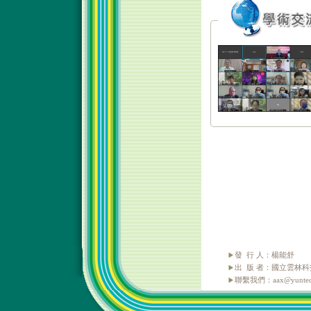
發 行 人：楊能舒
出 版 者：國立雲林
聯繫我們：aax@yuntech