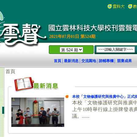
2021年07月01日 第524期
首頁
最新消息
交流園地
諮輔專欄
競賽成果
│
│
│
│
18)