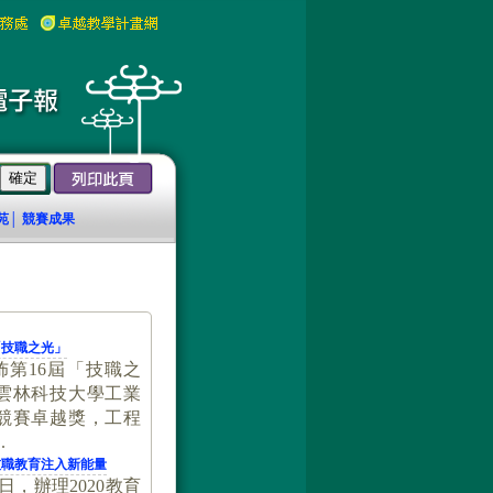
苑
競賽成果
│