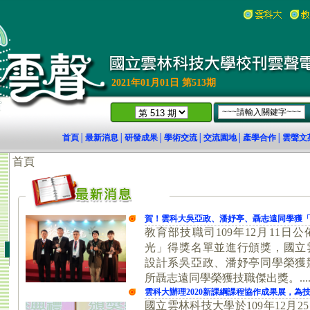
2021年01月01日 第513期
首頁
最新消息
研發成果
學術交流
交流園地
產學合作
雲聲文
│
│
│
│
│
│
18)