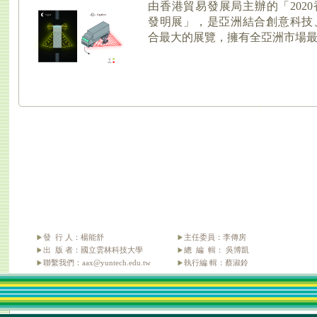
發 行 人：楊能舒
主任委員：李傳房
出 版 者：國立雲林科技大學
總 編 輯： 吳博凱
聯繫我們：aax@yuntech.edu.tw
執行編 輯：蔡淑鈴