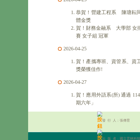
恭賀！營建工程系 陳瑭耘
體金獎
賀！財務金融系 大學部 女排球
賽 女子組 冠軍
2026-04-25
賀！產攜專班、資管系、資工
獎榮獲佳作!
2026-04-27
賀！應用外語系(所) 通過 
期六年」
發 行 人：張傳育
出 版 者：國立雲林科