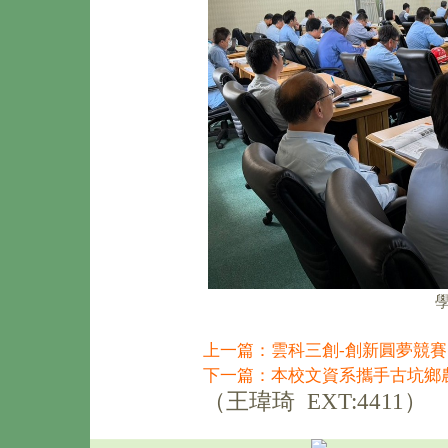
上一篇：雲科三創-創新圓夢競賽
下一篇：本校文資系攜手古坑鄉
（王瑋琦 EXT:4411）